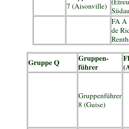
(Etreu
7 (Aisonville)
Südau
FA A 
de Ri
Renth
Gruppen-
F
Gruppe Q
führer
(A
Gruppenführer
8 (Guise)