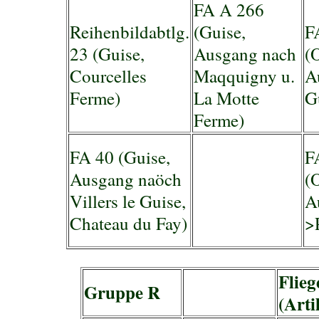
FA A 266
Reihenbildabtlg.
(Guise,
F
23 (Guise,
Ausgang nach
(
Courcelles
Maqquigny u.
A
Ferme)
La Motte
G
Ferme)
FA 40 (Guise,
F
Ausgang naöch
(
Villers le Guise,
A
Chateau du Fay)
>
Flieg
Gruppe R
(Artil