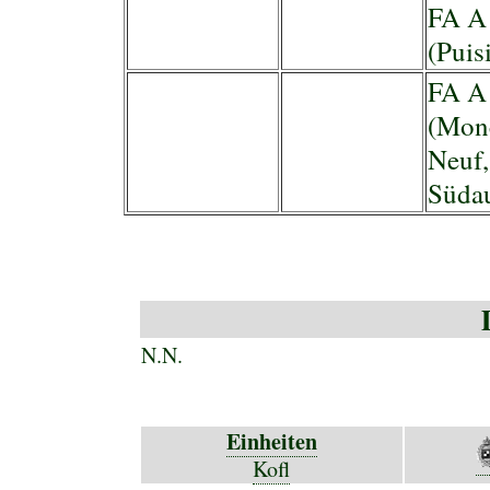
FA A
(Puis
FA A
(Monc
Neuf,
Süda
N.N.
Einheiten
Kofl