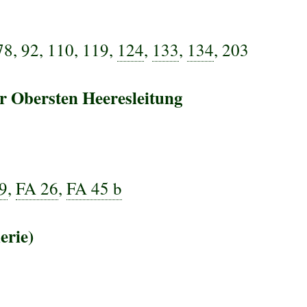
 78, 92, 110, 119,
124
,
133
,
134
, 203
 Obersten Heeresleitung
9
,
FA 26
,
FA 45 b
erie)