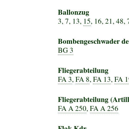
Ballonzug
3, 7, 13,
15
, 16, 21, 48,
Bombengeschwader der
BG 3
Fliegerabteilung
FA 3
,
FA 8
,
FA 13
,
FA 1
Fliegerabteilung (Artill
FA A 250
,
FA A 256
Flak Kdr