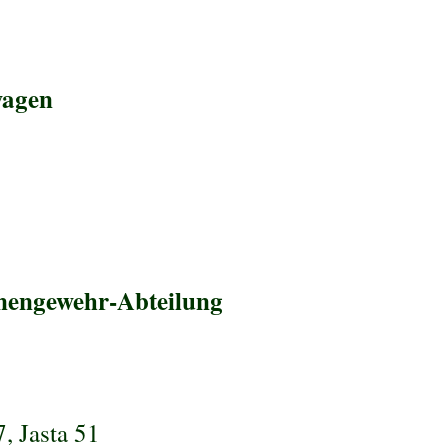
wagen
nengewehr-Abteilung
7
,
Jasta 51