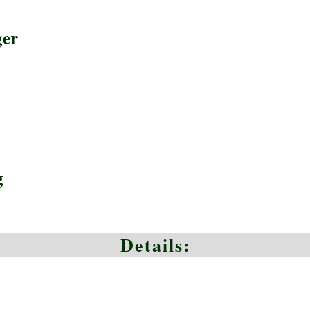
ger
g
Details: