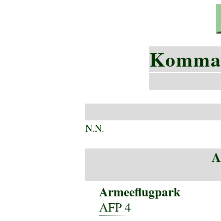
Komman
N.N.
A
Armeeflugpark
AFP 4