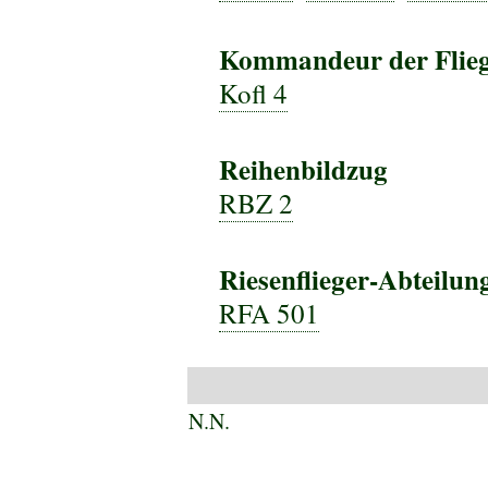
Kommandeur der Flie
Kofl 4
Reihenbildzug
RBZ 2
Riesenflieger-Abteilun
RFA 501
N.N.