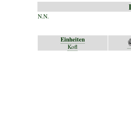
N.N.
Einheiten
Kofl