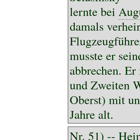
lernte bei
Augu
damals verheir
Flugzeugführe
musste er sei
abbrechen. Er
und Zweiten We
Oberst) mit u
Jahre alt.
Nr. 51) -- Hei