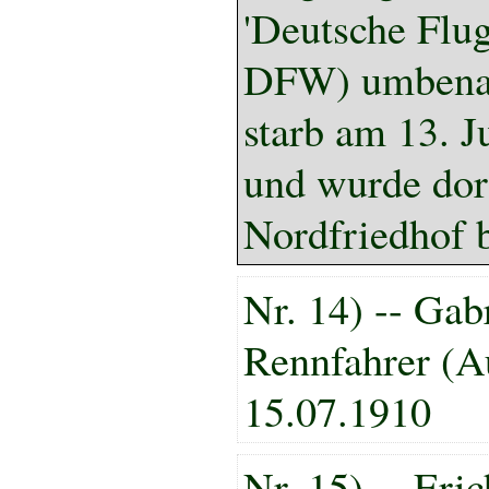
'Deutsche Flu
DFW) umbenan
starb am 13. J
und wurde dor
Nordfriedhof b
Nr. 14) -- Gab
Rennfahrer (Au
15.07.1910
Nr. 15) -- Eri